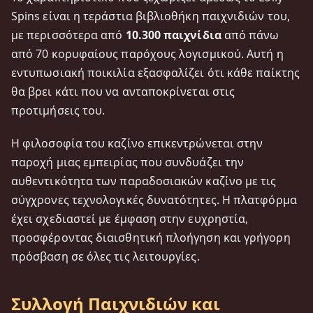
Spins είναι η τεράστια βιβλιοθήκη παιχνιδιών του,
με περισσότερα από
10.300 παιχνίδια
από πάνω
από 70 κορυφαίους παρόχους λογισμικού. Αυτή η
εντυπωσιακή ποικιλία εξασφαλίζει ότι κάθε παίκτης
θα βρει κάτι που να ανταποκρίνεται στις
προτιμήσεις του.
Η φιλοσοφία του καζίνο επικεντρώνεται στην
παροχή μιας εμπειρίας που συνδυάζει την
αυθεντικότητα των παραδοσιακών καζίνο με τις
σύγχρονες τεχνολογικές δυνατότητες. Η πλατφόρμα
έχει σχεδιαστεί με έμφαση στην ευχρηστία,
προσφέροντας διαισθητική πλοήγηση και γρήγορη
πρόσβαση σε όλες τις λειτουργίες.
Συλλογή Παιχνιδιών και