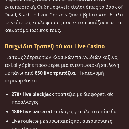
εντυπωσιακή. Οι δημοφιλείς τίτλοι όπως το Book of
Dead, Starburst και Gonzo's Quest βρίσκονται δίπλα
σε νεότερες κυκλοφορίες που εντυπωσιάζουν με τα
καινοτόμα features τους.
Παιχνίδια Τραπεζιού και Live Casino
Για τους λάτρεις των κλασικών παιχνιδιών καζίνο,
το Lolly Spins προσφέρει μια εντυπωσιακή επιλογή
με πάνω από
650 live τραπέζια
. Η κατανομή
περιλαμβάνει:
270+ live blackjack
τραπέζια με διαφορετικές
παραλλαγές
180+ live baccarat
επιλογές για όλα τα επίπεδα
Live roulette με ευρωπαϊκές και αμερικάνικες
παραλλαγές