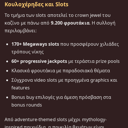
Κουλοχέρηδες και Slots
Το τμήμα των slots αποτελεί το crown jewel του
καζίνο με πάνω από
9.200 φρουτάκια
. Η συλλογή
περιλαμβάνει:
170+ Megaways slots
που προσφέρουν χιλιάδες
τρόπους νίκης
60+ progressive jackpots
με τεράστια prize pools
Κλασικά φρουτάκια με παραδοσιακά θέματα
Σύγχρονα video slots με προηγμένα graphics και
features
Bonus buy επιλογές για άμεση πρόσβαση στα
bonus rounds
Από adventure-themed slots μέχρι mythology-
inspired παιχνίδια, η ποικιλία θεμάτων είναι