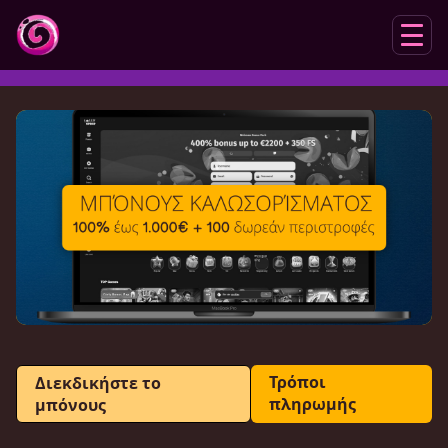
Τρόποι
Διεκδικήστε το
πληρωμής
μπόνους